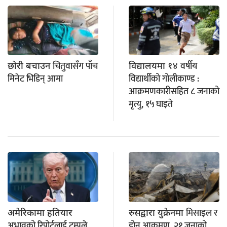
चितुवासँग पाँच
वर्षीय
छोरी बचाउन
विद्यालयमा १४
मिनेट भिडिन् आमा
विद्यार्थीको गोलीकाण्ड :
आक्रमणकारीसहित ८ जनाको
मृत्यु, १५ घाइते
मिसाइल र
अमेरिकामा हतियार
रुसद्वारा युक्रेनमा
अभावको रिपोर्टलाई ट्रम्पले
ड्रोन आक्रमण, २१ जनाको