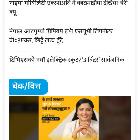
एक्स्पोअघि नै काठमाडौंमा देखियो चेरी
नाइमा मोबिलिटी
क्यू
प्रिमियम इभी एसयूभी लिपमोटर
नेपाल आइपुग्यो
बी०३एक्स, छिट्टै लन्च हुँदै
इलेक्ट्रिक स्कुटर ‘अर्बिटर’ सार्वजनिक
टिभिएसको नयाँ
बैंक/वित्त