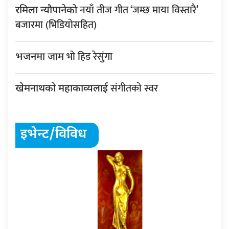
नयाँ तीज गीत ‘जम्छ माया विस्तारै’
रमिला न्यौपानेकाे
बजारमा (भिडियाेसहित)
भो हिड रेसुंगा
भजनमा जाम
संगीतको स्वर
खेमनाथको महाकाव्यलाई
इभेन्ट/विविध