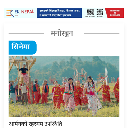
मनोरञ्जन
सिनेमा
उपस्थिति
आर्यनको रहस्मय