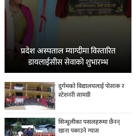
म्याग्दीमा विस्तारित
प्रदेश अस्पताल
डायलाईसीस सेवाको शुभारम्भ
पोसाक र
दुर्गमको विद्यालयलाई
स्टेशनरी सामग्री
छैनन्
सिन्धुलीका पसलहरुमा
खाना पकाउने ग्यास