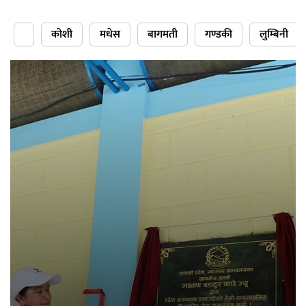
कोशी
मधेस
बागमती
गण्डकी
लुम्बिनी