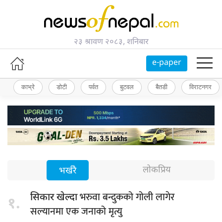
२३ श्रावण २०८३, शनिबार
e-paper
काभ्रे
डोटी
पर्वत
बुटवल
बैतडी
विराटनगर
लोकप्रिय
भर्खरै
भरुवा बन्दुकको गोली लागेर
सिकार खेल्दा
१.
सल्यानमा एक जनाको मृत्यु