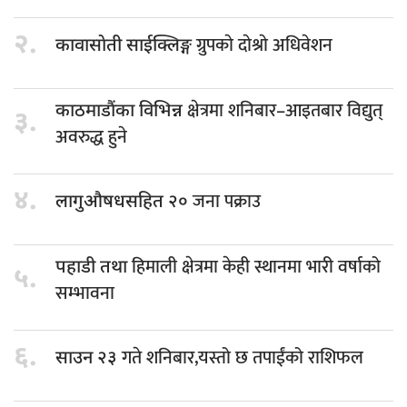
२.
ग्रुपकाे दाेश्राे अधिवेशन
कावासाेती साईक्लिङ्ग
क्षेत्रमा शनिबार–आइतबार विद्युत्
काठमाडौंका विभिन्न
३.
अवरुद्ध हुने
४.
जना पक्राउ
लागुऔषधसहित २०
हिमाली क्षेत्रमा केही स्थानमा भारी वर्षाको
पहाडी तथा
५.
सम्भावना
६.
गते शनिबार,यस्तो छ तपाईंको राशिफल
साउन २३