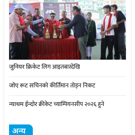
लिग आइतबारदेखि
जुनियर क्रिकेट
सचिनको कीर्तिमान तोड्न निकट
जोए रूट
क्रीकेट च्याम्पियनसीप २०२६ हुने
न्याथम ईन्दोर
अन्य