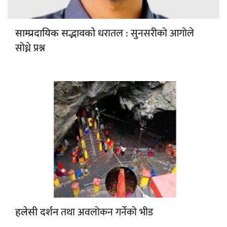
धरातल : सुनसरीको आगोले
साम्प्रदायिक सद्भावको
सोध्ने प्रश्न
तथा अवलोकन गर्नेको भीड
हलेसी दर्शन