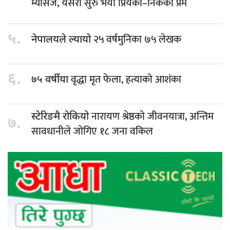
म्यासेज, यसरी सुरु भयो प्रियंका–निकको प्रेम
५.
२५ वर्षमुनिका ७५ लेखक
नेपालयले ल्यायो
६.
वृद्धा मृत फेला, हत्याको आशंका
७५ वर्षीया
नारायण श्रेष्ठको जीवनयात्रा, अन्तिम
स्टेरिङमै रोकियो
७.
सावधानीले जोगिए १८ जना वकिल