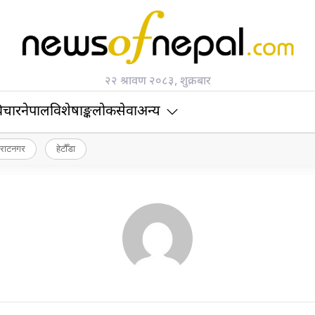
२२ श्रावण २०८३, शुक्रबार
िचार
नेपाल
विशेषाङ्क
लोकसेवा
अन्य
िराटनगर
हेटौँडा