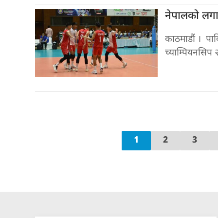
नेपालको लग
काठमाडौं । पा
च्याम्पियनसिप २
1
2
3