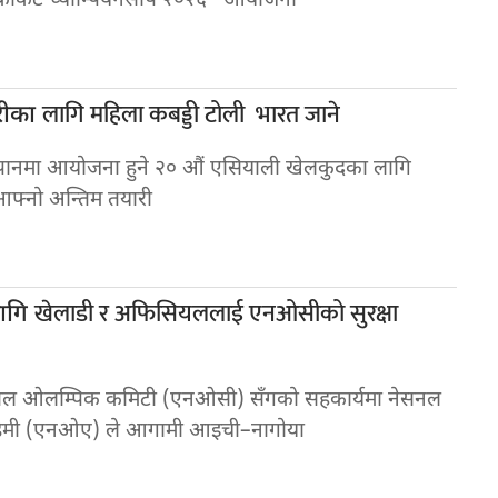
 क्रीकेट च्याम्पियनसीप २०२६“ आयोजना
लागि महिला कबड्डी टोली भारत जाने
रीका
पानमा आयोजना हुने २० औं एसियाली खेलकुदका लागि
आफ्नो अन्तिम तयारी
खेलाडी र अफिसियललाई एनओसीको सुरक्षा
ागि
ेपाल ओलम्पिक कमिटी (एनओसी) सँगको सहकार्यमा नेसनल
ेमी (एनओए) ले आगामी आइची–नागोया