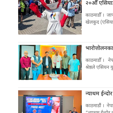
२०औँ एसिय
काठमाडौँ । ज
खेलकुद (एसिया
भारोत्तोलनक
काठमाडौँ । न
श्रेष्ठले एसियन
न्याथम ईन्दो
काठमाडौं । नेप