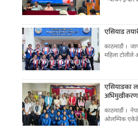
“न्याथम ईन्दोर
एसियाड तया
काठमाडौं । जा
महिला टोलीले 
एसियाडका ल
अभिमुखीकरण
काठमाडौं । न
ओलम्पिक एकेड