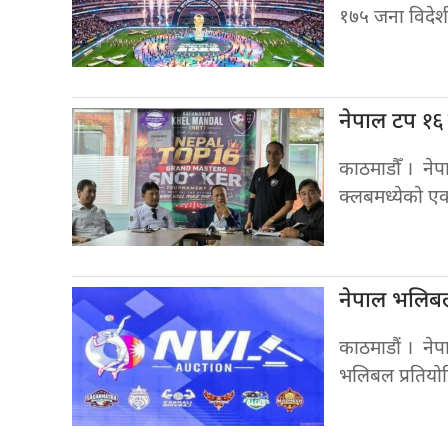
१७५ जना विदेशी
१६ ग
नेपाल टप
काठमाडौँ । नेप
क्लबमध्येको ए
नेपाल भलि
काठमाडौं । नेप
भलिबल प्रतियो