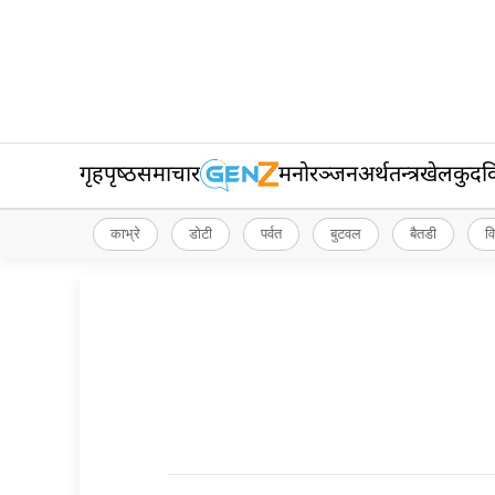
गृहपृष्‍ठ
समाचार
मनोरञ्जन
अर्थतन्त्र
खेलकुद
व
काभ्रे
डोटी
पर्वत
बुटवल
बैतडी
व