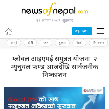
२२ श्रावण २०८३, शुक्रबार
e-paper
काभ्रे
डोटी
पर्वत
बुटवल
बैतडी
विराटनगर
ग्लोबल आइएमई समुन्नत योजना–२
म्युचुयल फण्ड आजदेखि सार्वजनीक
निष्काशन