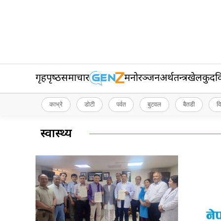
गृहपृष्‍ठ
समाचार
मनोरञ्जन
अर्थतन्त्र
खेलकुद
व
काभ्रे
डोटी
पर्वत
बुटवल
बैतडी
व
स्वास्थ्य