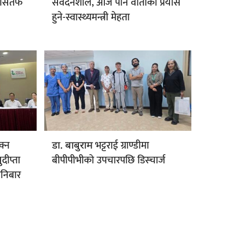
ासतर्फ
संवेदनशील, आज पनि वार्ताको प्रयास
हुने-स्वास्थ्यमन्त्री मेहता
क्न
भट्टराई ग्राण्डीमा
डा. बाबुराम
दीप्ता
बीपीपीभीको उपचारपछि डिस्चार्ज
 शनिबार