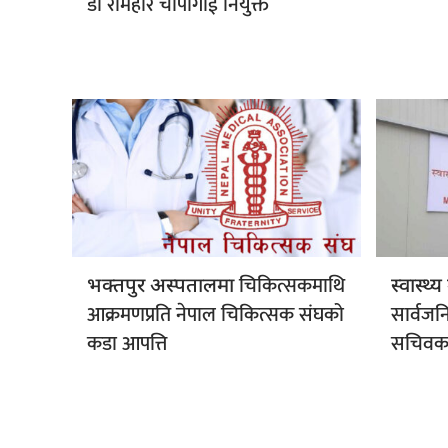
डा रामहरि चापागाईं नियुक्त
चिकित्सकमाथि
भक्तपुर अस्पतालमा
स्वास्थ्
आक्रमणप्रति नेपाल चिकित्सक संघको
सार्वजनि
कडा आपत्ति
सचिवका