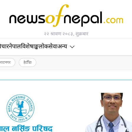
२२ श्रावण २०८३, शुक्रबार
िचार
नेपाल
विशेषाङ्क
लोकसेवा
अन्य
िराटनगर
हेटौँडा