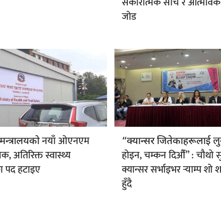
सकारात्मक सोच र आत्मविक
जोड
नयाँ ओएनएम
लु
य मन्त्रालयको
“क्यान्सर जितेकाहरूलाई
क, अतिरिक्त स्वास्थ्य
होइन, चम्कन दिऔँ” : चौथो सु
 पद हटाइए
क्यान्सर सर्भाइभर र्‍याम्प शो
हुँदै