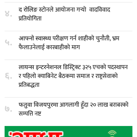
स्टोनले आयोजना गर्‍यो वादविवाद
द रोलिङ
४.
प्रतियोगिता
परीक्षण गर्न शाहीको चुनौती, भ्रम
आफ्नो स्वास्थ्य
५.
फैलाउनेलाई कारबाहीको माग
डिस्ट्रिक्ट ३२५ एचको पदस्थापन
लायन्स इन्टरनेशनल
६.
र पहिलो क्याबिनेट बैठकमा समाज र राष्ट्रसेवाको
प्रतिबद्धता
आगलागी हुँदा २० लाख बराबरको
फतुवा विजयपुरमा
७.
सम्पत्ति नष्ट