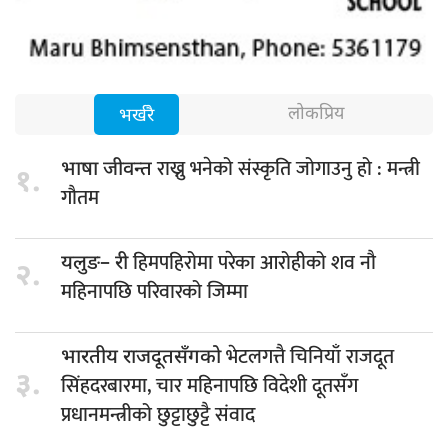
लोकप्रिय
भर्खरै
राख्नु भनेको संस्कृति जोगाउनु हो : मन्त्री
भाषा जीवन्त
१.
गौतम
हिमपहिरोमा परेका आरोहीको शव नौ
यलुङ– री
२.
महिनापछि परिवारको जिम्मा
भेटलगत्तै चिनियाँ राजदूत
भारतीय राजदूतसँगको
३.
सिंहदरबारमा, चार महिनापछि विदेशी दूतसँग
प्रधानमन्त्रीको छुट्टाछुट्टै संवाद