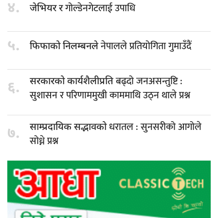
४.
गोल्डेनगेटलाई उपाधि
जेभियर र
५.
नेपालले प्रतियोगिता गुमाउँदैं
फिफाको निलम्बनले
बढ्दो जनअसन्तुष्टि :
सरकारको कार्यशैलीप्रति
६.
सुशासन र परिणाममुखी काममाथि उठ्न थाले प्रश्न
धरातल : सुनसरीको आगोले
साम्प्रदायिक सद्भावको
७.
सोध्ने प्रश्न