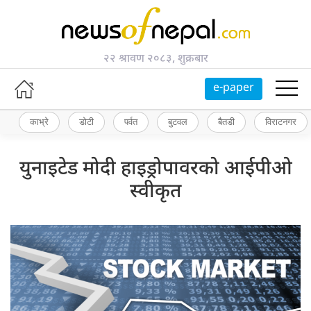
२२ श्रावण २०८३, शुक्रबार
e-paper
काभ्रे
डोटी
पर्वत
बुटवल
बैतडी
विराटनगर
युनाइटेड मोदी हाइड्रोपावरको आईपीओ
स्वीकृत