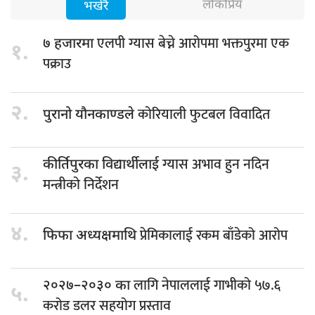
लोकप्रिय
भर्खरै
एलपी ग्यास बेच्ने आरोपमा भक्तपुरमा एक
७ हजारमा
१.
पक्राउ
२.
कोरियाली फुटबल विवादित
पुरानो यौनकाण्डले
ग्यास अभाव हुन नदिन
कीर्तिपुरका विद्यार्थीलाई
३.
मन्त्रीको निर्देशन
४.
प्रेमिकालाई रकम बाँडेको आरोप
फिफा अध्यक्षमाथि
लागि नेपाललाई गाभीको ५७.६
२०२७–२०३० का
५.
करोड डलर सहयोग प्रस्ताव