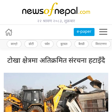
२२ श्रावण २०८३, शुक्रबार
e-paper
काभ्रे
डोटी
पर्वत
बुटवल
बैतडी
विराटनगर
टोखा क्षेत्रमा अतिक्रमित संरचना हटाइँदै