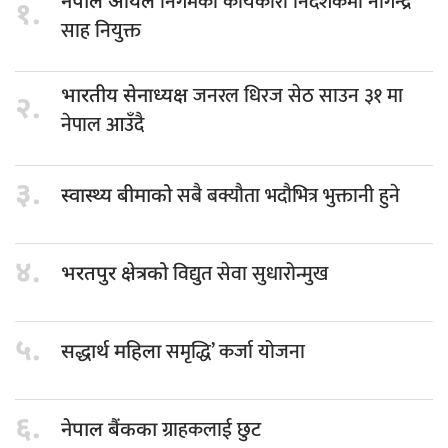
निगमको कार्यकारी निर्देशकमा नागेन्द्र
नेपाल आयल
१.
साह नियुक्त
जनरल धिरज सेठ साउन ३१ मा
भारतीय सेनाध्यक्ष
२.
नेपाल आउँदै
३.
सबै बक्यौता भदौभित्र भुक्तानी हुने
स्वास्थ्य बीमाको
४.
विद्युत सेवा सुधारोन्मुख
भरतपुर क्षेत्रको
५.
समृद्धि’ कर्जा योजना
सद्धार्थ महिला
६.
ग्राहकलाई छुट
नेपाल बैंकका