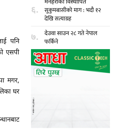
मनहराका विस्थापित
६.
सुकुमबासीको माग : भदौ १२
देखि सत्याग्रह
२८ गते नेपाल
देउवा साउन
७.
फर्किने
लाई पनि
को एसपी
ापा मगर,
ालिका घर
न्धानबाट