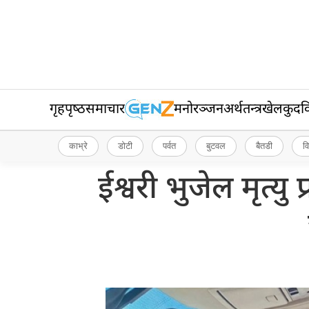
गृहपृष्‍ठ
समाचार
मनोरञ्जन
अर्थतन्त्र
खेलकुद
व
काभ्रे
डोटी
पर्वत
बुटवल
बैतडी
व
ईश्वरी भुजेल मृत्यु