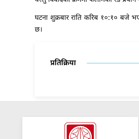
घरेलु विवादका क्रममा फलामको रड प्रयो
घटना शुक्रबार राति करिब १०:१० बजे भ
छ।
प्रतिक्रिया