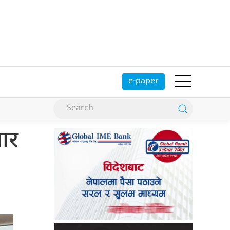
e-paper
चार