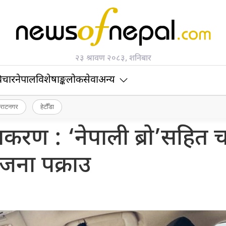
२३ श्रावण २०८३, शनिबार
िचार
नेपाल
विशेषाङ्क
लोकसेवा
अन्य
िराटनगर
हेटौँडा
 प्रकरण : ‘नेपाली ब्रो’सहित 
जना पक्राउ