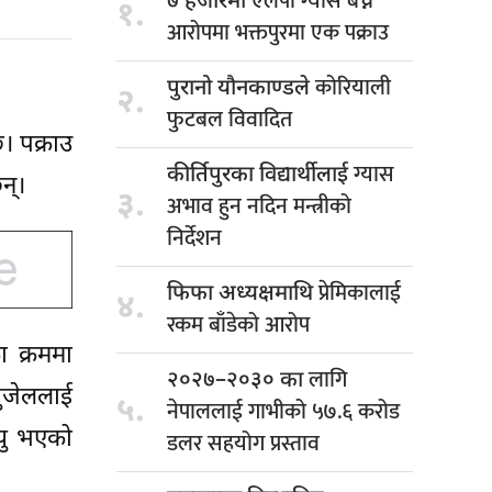
एलपी ग्यास बेच्ने
७ हजारमा
१.
आरोपमा भक्तपुरमा एक पक्राउ
कोरियाली
पुरानो यौनकाण्डले
२.
फुटबल विवादित
। पक्राउ
ग्यास
कीर्तिपुरका विद्यार्थीलाई
न्।
३.
अभाव हुन नदिन मन्त्रीको
निर्देशन
प्रेमिकालाई
फिफा अध्यक्षमाथि
४.
रकम बाँडेको आरोप
ा क्रममा
लागि
२०२७–२०३० का
ुजेललाई
५.
नेपाललाई गाभीको ५७.६ करोड
्यु भएको
डलर सहयोग प्रस्ताव