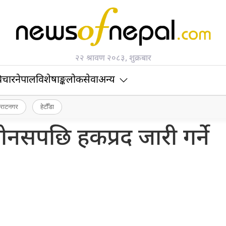
२२ श्रावण २०८३, शुक्रबार
िचार
नेपाल
विशेषाङ्क
लोकसेवा
अन्य
िराटनगर
हेटौँडा
नसपछि हकप्रद जारी गर्ने