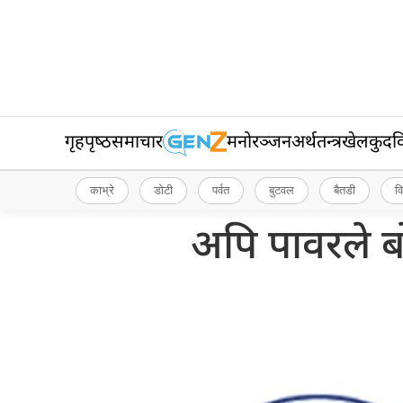
गृहपृष्‍ठ
समाचार
मनोरञ्जन
अर्थतन्त्र
खेलकुद
व
काभ्रे
डोटी
पर्वत
बुटवल
बैतडी
व
अपि पावरले बो