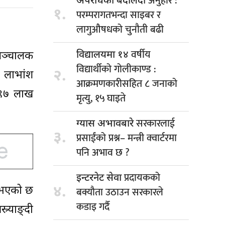
अनुहार :
अपराधको बदलिँदो
१.
परम्परागतभन्दा साइबर र
लागुऔषधको चुनौती बढी
वर्षीय
विद्यालयमा १४
 सञ्चालक
विद्यार्थीको गोलीकाण्ड :
२.
द लाभांश
आक्रमणकारीसहित ८ जनाको
ड ९७ लाख
मृत्यु, १५ घाइते
सरकारलाई
ग्यास अभावबारे
३.
प्रसाईंको प्रश्न– मन्त्री क्वार्टरमा
पनि अभाव छ ?
प्रदायकको
इन्टरनेट सेवा
४.
े भएको छ
बक्यौता उठाउन सरकारले
कडाइ गर्दै
्र्याङ्दी