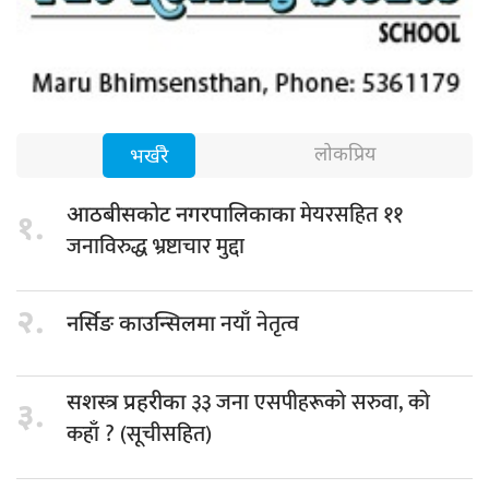
लोकप्रिय
भर्खरै
मेयरसहित ११
आठबीसकोट नगरपालिकाका
१.
जनाविरुद्ध भ्रष्टाचार मुद्दा
२.
नयाँ नेतृत्व
नर्सिङ काउन्सिलमा
३३ जना एसपीहरूको सरुवा, को
सशस्त्र प्रहरीका
३.
कहाँ ? (सूचीसहित)