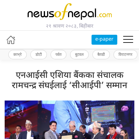
२१ श्रावण २०८३, बिहीबार
e-paper
काभ्रे
डोटी
पर्वत
बुटवल
बैतडी
विराटनगर
एनआईसी एशिया बैंकका संचालक
रामचन्द्र संघईलाई ‘सीआईपी’ सम्मान