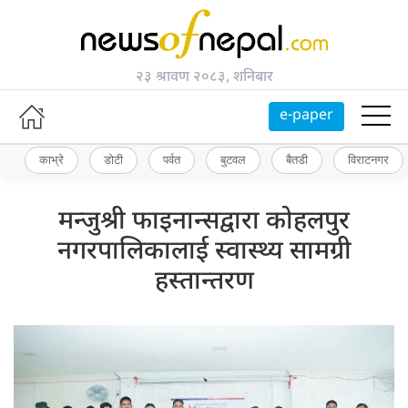
२३ श्रावण २०८३, शनिबार
e-paper
काभ्रे
डोटी
पर्वत
बुटवल
बैतडी
विराटनगर
मन्जुश्री फाइनान्सद्वारा कोहलपुर
नगरपालिकालाई स्वास्थ्य सामग्री
हस्तान्तरण