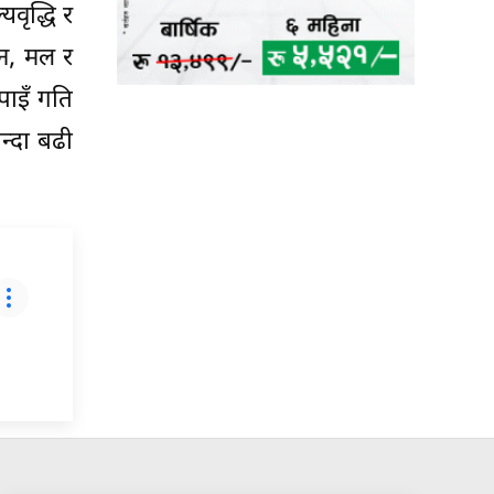
वृद्धि र
उन, मल र
ोपाइँ गति
न्दा बढी