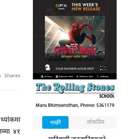
k
Shares
्यांकमा
लोकप्रिय
भर्खरै
म्मा ४१