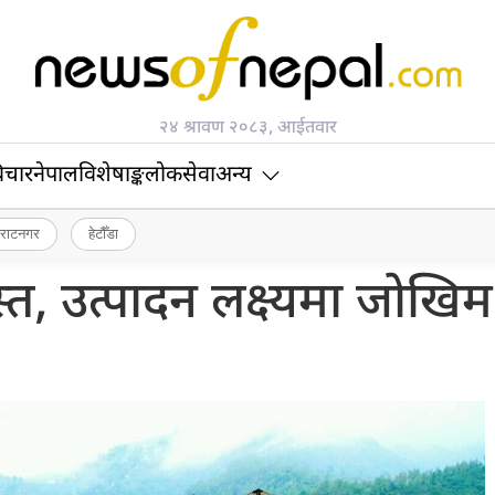
२४ श्रावण २०८३, आईतवार
िचार
नेपाल
विशेषाङ्क
लोकसेवा
अन्य
िराटनगर
हेटौँडा
स्त, उत्पादन लक्ष्यमा जोखिम