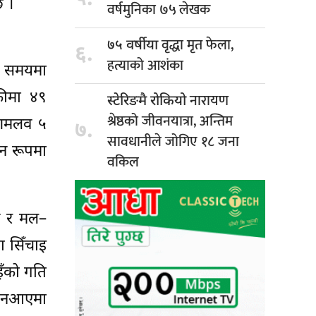
छ ।
वर्षमुनिका ७५ लेखक
वृद्धा मृत फेला,
७५ वर्षीया
६.
हत्याको आशंका
ही समयमा
कीमा ४९
नारायण
स्टेरिङमै रोकियो
श्रेष्ठको जीवनयात्रा, अन्तिम
दशमलव ५
७.
सावधानीले जोगिए १८ जना
ान रूपमा
वकिल
ाव र मल–
 सिँचाइ
इँको गति
ा नआएमा