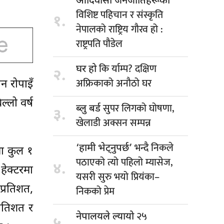
आदिवासी जनजातिहरूको
विशिष्ट पहिचान र संस्कृति
१.
नेपालको राष्ट्रिय गौरव हो :
राष्ट्रपति पौडेल
कि र्याम्प? दक्षिण
घर हो
२.
अफ्रिकाको अनौठो घर
न रोपाइँ
ल्लो वर्ष
सुपर लिगको घोषणा,
ब्लु बर्ड
३.
खेलाडी अक्सन सम्पन्न
भन्दै निकले
‘हामी भेट्नुपर्छ’
ममा कुल १
पठाएको त्यो पहिलो म्यासेज,
४.
हेक्टरमा
यसरी सुरु भयो प्रियंका–
प्रतिशत,
निकको प्रेम
रतिशत र
२५
नेपालयले ल्यायो
५.