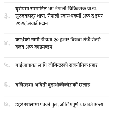
भए नेपाली चिकित्सक प्रा.डा.
युरोपमा सम्मानित
३.
सुरजबहादुर थापा, ‘नेपाली स्वास्थ्यकर्मी अफ द इयर
२०२६’ अवार्ड प्रदान
डाँडामा २० हजार बिरुवा रोप्दै रोटरी
काभ्रेको नागी
४.
क्लव अफ काष्ठमण्डप
५.
जोगिन्दरको राजनीतिक प्रहार
गाईजात्राका लागि
६.
बुढाथोकीकोअर्को छलाङ
बलिउडमा अदिती
७.
पक्की पुल, जोखिमपूर्ण यात्राको अन्त्य
डहरे खोलामा