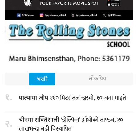
लोकप्रिय
भर्खरै
१.
११० मिटर तल खस्यो, १० जना घाइते
पाल्पामा जीप
‘डोल्फिन’ आँधीको ताण्डव, १०
चीनमा शक्तिशाली
२.
लाखभन्दा बढी विस्थापित