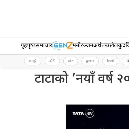
गृहपृष्‍ठ
समाचार
मनोरञ्जन
अर्थतन्त्र
खेलकुद
व
काभ्रे
डोटी
पर्वत
बुटवल
बैतडी
व
टाटाको ’नयाँ वर्ष 