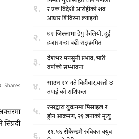
तीन नेपाली
निर्मल पुर्जासहित
१.
र एक विदेशी आरोहीको शव
आधार शिविरमा ल्याइयो
डेंगु फैलियो, दुई
७२ जिल्लामा
२.
हजारभन्दा बढी सङ्क्रमित
प्रभाव, भारी
देशभर मनसुनी
३.
वर्षाको सम्भावना
गते बिहीबार,यस्तो छ
साउन २१
४.
0
Shares
तपाईं को राशिफल
मिसाइल र
रुसद्वारा युक्रेनमा
५.
२ अवसरमा
ड्रोन आक्रमण, २१ जनाको मृत्यु
 सिप्रदी
रुबिक्स क्युब
११.५६ सेकेन्डमै
६.