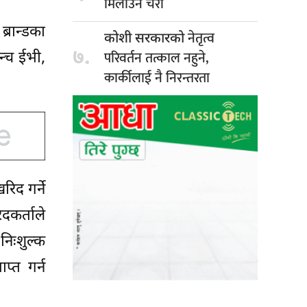
मिलाउने चेरी
्रान्डका
नेतृत्व
कोशी सरकारको
७.
परिवर्तन तत्काल नहुने,
न्च ईभी,
कार्कीलाई नै निरन्तरता
िद गर्ने
दकर्ताले
निःशुल्क
्त गर्न