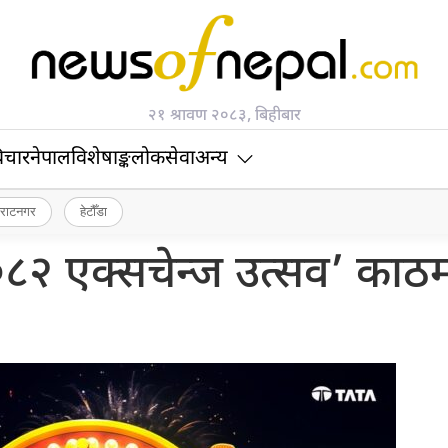
२१ श्रावण २०८३, बिहीबार
िचार
नेपाल
विशेषाङ्क
लोकसेवा
अन्य
िराटनगर
हेटौँडा
२०८२ एक्सचेन्ज उत्सव’ काठम