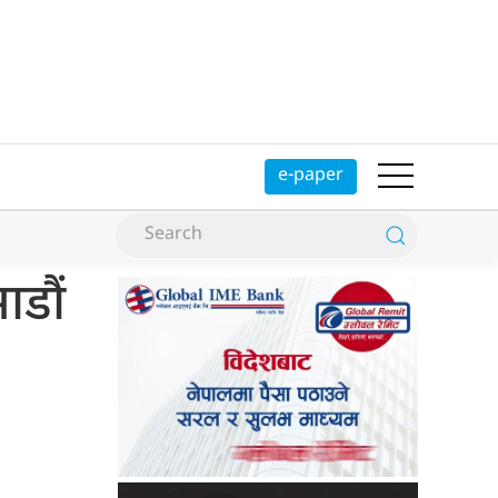
e-paper
ाडौं