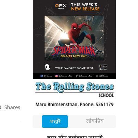
0
Shares
लोकप्रिय
भर्खरै