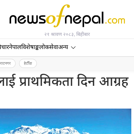
२१ श्रावण २०८३, बिहीबार
िचार
नेपाल
विशेषाङ्क
लोकसेवा
अन्य
िराटनगर
हेटौँडा
लाई प्राथमिकता दिन आग्रह