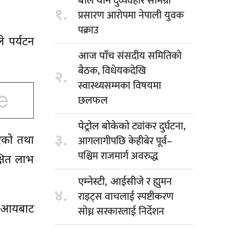
दुर्व्यवहार सामग्री
बाल यौन
१.
प्रसारण आरोपमा नेपाली युवक
पक्राउ
े पर्यटन
संसदीय समितिको
आज पाँच
बैठक, विधेयकदेखि
२.
स्वास्थ्यसम्मका विषयमा
छलफल
ट्यांकर दुर्घटना,
पेट्रोल बोकेको
३.
आगलागीपछि केहीबेर पूर्व–
भएको तथा
पश्चिम राजमार्ग अवरुद्ध
्षित लाभ
र ह्युमन
एम्नेस्टी, आईसीजे
४.
राइट्स वाचलाई स्पष्टीकरण
्य आयबाट
सोध्न सरकारलाई निर्देशन