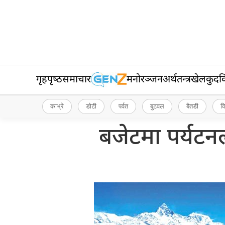
गृहपृष्‍ठ
समाचार
मनोरञ्जन
अर्थतन्त्र
खेलकुद
व
काभ्रे
डोटी
पर्वत
बुटवल
बैतडी
व
बजेटमा पर्यटन