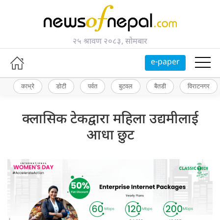
२५ श्रावण २०८३, सोमबार
e-paper
काभ्रे
डोटी
पर्वत
बुटवल
बैतडी
विराटनगर
क्लासिक टेकद्वारा महिला उद्यमीलाई
आधा छुट