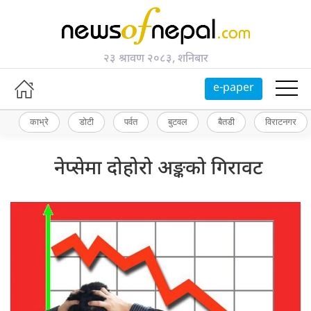
२३ श्रावण २०८३, शनिबार
e-paper
काभ्रे
डोटी
पर्वत
बुटवल
बैतडी
विराटनगर
नेप्सेमा दोहोरो अङ्कको गिरावट