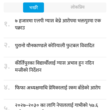
लोकप्रिय
भर्खरै
एलपी ग्यास बेच्ने आरोपमा भक्तपुरमा एक
७ हजारमा
१.
पक्राउ
२.
कोरियाली फुटबल विवादित
पुरानो यौनकाण्डले
ग्यास अभाव हुन नदिन
कीर्तिपुरका विद्यार्थीलाई
३.
मन्त्रीको निर्देशन
४.
प्रेमिकालाई रकम बाँडेको आरोप
फिफा अध्यक्षमाथि
लागि नेपाललाई गाभीको ५७.६
२०२७–२०३० का
५.