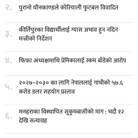
२.
कोरियाली फुटबल विवादित
पुरानो यौनकाण्डले
ग्यास अभाव हुन नदिन
कीर्तिपुरका विद्यार्थीलाई
३.
मन्त्रीको निर्देशन
४.
प्रेमिकालाई रकम बाँडेको आरोप
फिफा अध्यक्षमाथि
लागि नेपाललाई गाभीको ५७.६
२०२७–२०३० का
५.
करोड डलर सहयोग प्रस्ताव
सुकुमबासीको माग : भदौ १२
मनहराका विस्थापित
६.
देखि सत्याग्रह