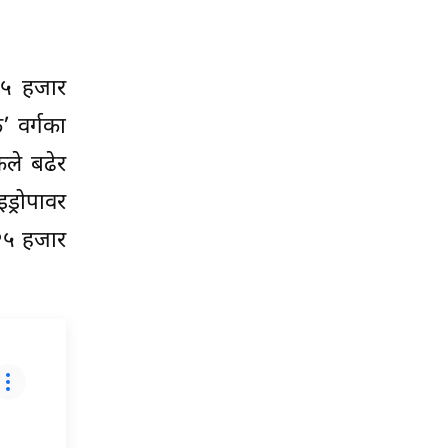
 ५ हजार
 वर्गका
कले बढेर
ड्रोपावर
२५ हजार