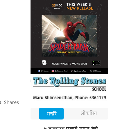
0
Shares
लोकप्रिय
भर्खरै