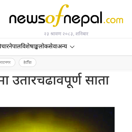
२३ श्रावण २०८३, शनिबार
िचार
नेपाल
विशेषाङ्क
लोकसेवा
अन्य
िराटनगर
हेटौँडा
ा उतारचढावपूर्ण साता