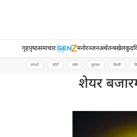
गृहपृष्‍ठ
समाचार
मनोरञ्जन
अर्थतन्त्र
खेलकुद
व
काभ्रे
डोटी
पर्वत
बुटवल
बैतडी
व
शेयर बजारम