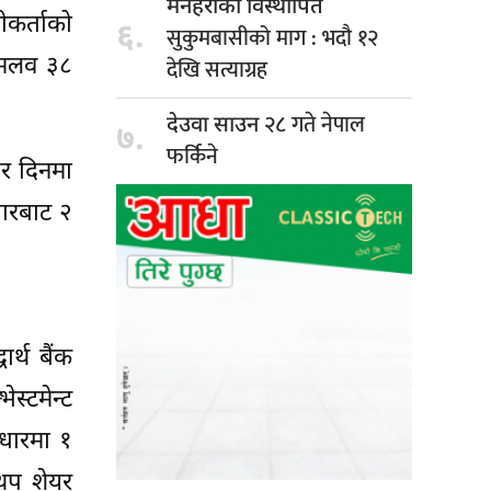
मनहराका विस्थापित
कर्ताको
६.
सुकुमबासीको माग : भदौ १२
दशमलव ३८
देखि सत्याग्रह
२८ गते नेपाल
देउवा साउन
७.
फर्किने
र दिनमा
ारबाट २
्थ बैंक
स्टमेन्ट
धारमा १
थप शेयर