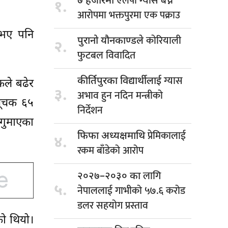
एलपी ग्यास बेच्ने
७ हजारमा
१.
आरोपमा भक्तपुरमा एक पक्राउ
 भए पनि
कोरियाली
पुरानो यौनकाण्डले
२.
फुटबल विवादित
ग्यास
कीर्तिपुरका विद्यार्थीलाई
कले बढेर
३.
अभाव हुन नदिन मन्त्रीको
सूचक ६५
निर्देशन
गुमाएका
प्रेमिकालाई
फिफा अध्यक्षमाथि
४.
रकम बाँडेको आरोप
लागि
२०२७–२०३० का
५.
नेपाललाई गाभीको ५७.६ करोड
डलर सहयोग प्रस्ताव
को थियो।