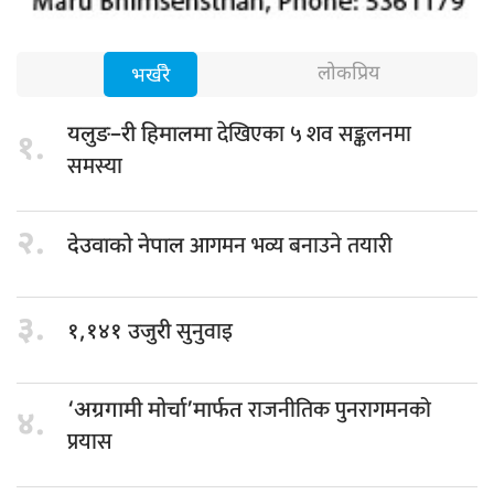
लोकप्रिय
भर्खरै
देखिएका ५ शव सङ्कलनमा
यलुङ–री हिमालमा
१.
समस्या
२.
आगमन भव्य बनाउने तयारी
देउवाको नेपाल
३.
सुनुवाइ
१,१४१ उजुरी
राजनीतिक पुनरागमनको
‘अग्रगामी मोर्चा’मार्फत
४.
प्रयास