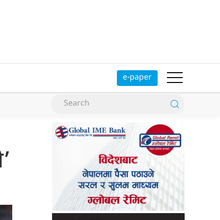
e-paper
ो’