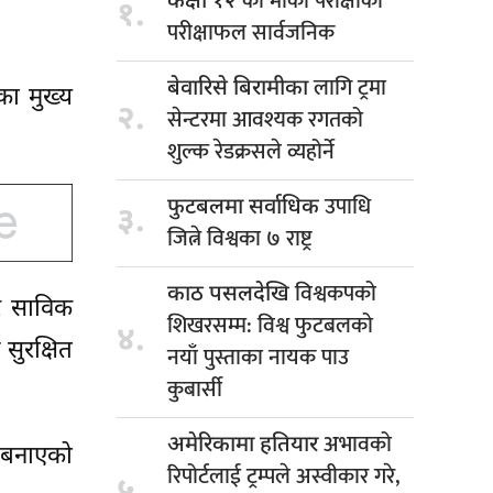
को मौका परीक्षाको
कक्षा १२
१.
परीक्षाफल सार्वजनिक
लागि ट्रमा
बेवारिसे बिरामीका
का मुख्य
२.
सेन्टरमा आवश्यक रगतको
शुल्क रेडक्रसले व्यहोर्ने
उपाधि
फुटबलमा सर्वाधिक
३.
जित्ने विश्वका ७ राष्ट्र
विश्वकपको
काठ पसलदेखि
तर साविक
शिखरसम्म: विश्व फुटबलको
४.
 सुरक्षित
नयाँ पुस्ताका नायक पाउ
कुबार्सी
अभावको
अमेरिकामा हतियार
र बनाएको
रिपोर्टलाई ट्रम्पले अस्वीकार गरे,
५.