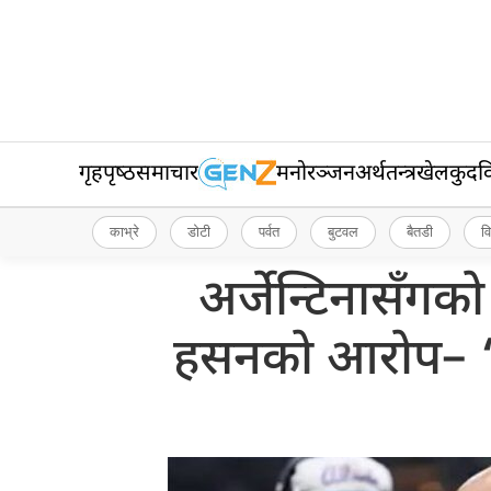
गृहपृष्‍ठ
समाचार
मनोरञ्जन
अर्थतन्त्र
खेलकुद
व
काभ्रे
डोटी
पर्वत
बुटवल
बैतडी
व
अर्जेन्टिनासँगक
हसनको आरोप– ‘ह