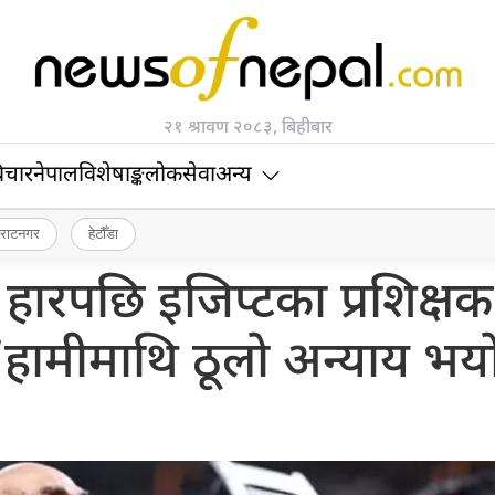
२१ श्रावण २०८३, बिहीबार
िचार
नेपाल
विशेषाङ्क
लोकसेवा
अन्य
िराटनगर
हेटौँडा
ो हारपछि इजिप्टका प्रशिक्षक
ामीमाथि ठूलो अन्याय भय