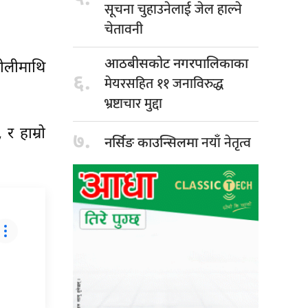
सूचना चुहाउनेलाई जेल हाल्ने
चेतावनी
आठबीसकोट नगरपालिकाका
टोलीमाथि
६.
मेयरसहित ११ जनाविरुद्ध
भ्रष्टाचार मुद्दा
र हाम्रो
७.
नयाँ नेतृत्व
नर्सिङ काउन्सिलमा