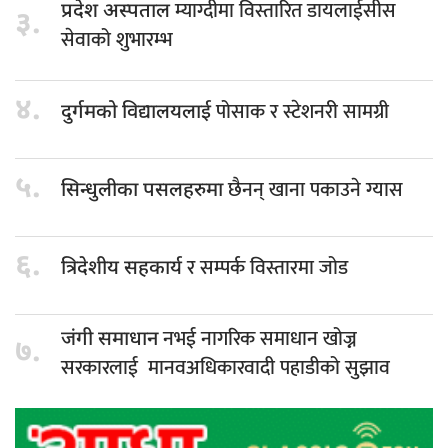
म्याग्दीमा विस्तारित डायलाईसीस
प्रदेश अस्पताल
३.
सेवाको शुभारम्भ
४.
पोसाक र स्टेशनरी सामग्री
दुर्गमको विद्यालयलाई
५.
छैनन् खाना पकाउने ग्यास
सिन्धुलीका पसलहरुमा
६.
र सम्पर्क विस्तारमा जोड
त्रिदेशीय सहकार्य
नभई नागरिक समाधान खोज्न
जंगी समाधान
७.
सरकारलाई मानवअधिकारवादी पहाडीको सुझाव