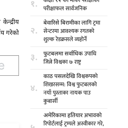
को मौका परीक्षाको
कक्षा १२
१.
परीक्षाफल सार्वजनिक
लागि ट्रमा
ेन्द्रीय
बेवारिसे बिरामीका
२.
सेन्टरमा आवश्यक रगतको
णय गरेको
शुल्क रेडक्रसले व्यहोर्ने
उपाधि
फुटबलमा सर्वाधिक
३.
जित्ने विश्वका ७ राष्ट्र
विश्वकपको
काठ पसलदेखि
शिखरसम्म: विश्व फुटबलको
४.
नयाँ पुस्ताका नायक पाउ
कुबार्सी
अभावको
अमेरिकामा हतियार
रिपोर्टलाई ट्रम्पले अस्वीकार गरे,
५.