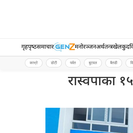
गृहपृष्‍ठ
समाचार
मनोरञ्जन
अर्थतन्त्र
खेलकुद
व
काभ्रे
डोटी
पर्वत
बुटवल
बैतडी
व
रास्वपाका १