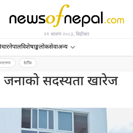
२१ श्रावण २०८३, बिहीबार
िचार
नेपाल
विशेषाङ्क
लोकसेवा
अन्य
िराटनगर
हेटौँडा
५ जनाको सदस्यता खारेज