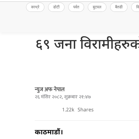
काभ्रे
डोटी
पर्वत
बुटवल
बैतडी
व
६९ जना विरामीहरुक
न्युज अफ नेपाल
२६ मंसिर २०८२, शुक्रबार २१:४७
1.22k
Shares
काठमाडौं।