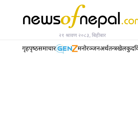
२१ श्रावण २०८३, बिहीबार
गृहपृष्‍ठ
समाचार
मनोरञ्जन
अर्थतन्त्र
खेलकुद
व