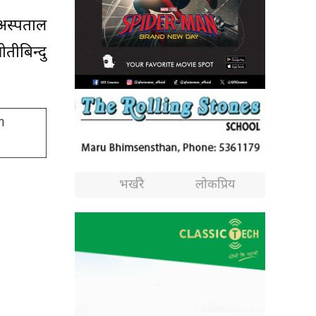
अस्पताल
तीबिन्दु
भर्खरै
लोकप्रिय