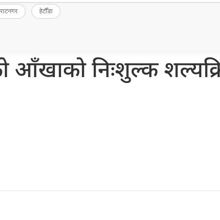
िराटनगर
हेटौँडा
ो आँखाको निःशुल्क शल्यक्