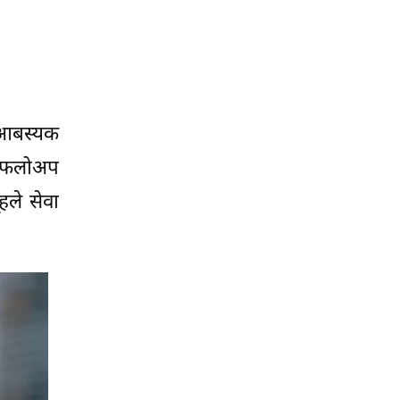
 आबस्यक
ा फलोअप
हले सेवा