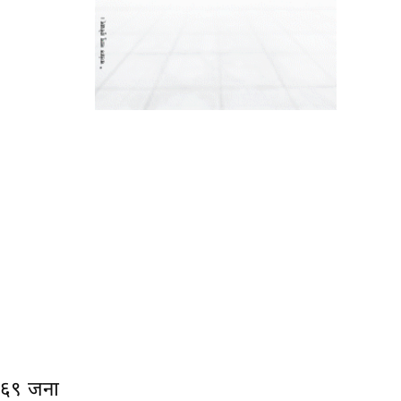
ा ६९ जना