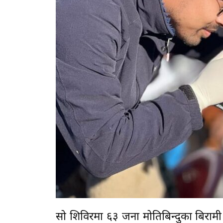
सो शिविरमा ६३ जना मोतिबिन्दुका बिरा