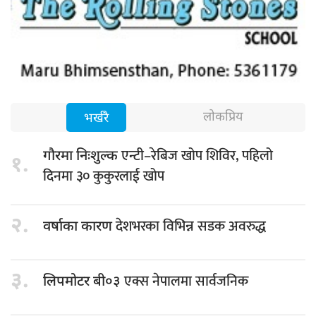
लोकप्रिय
भर्खरै
एन्टी–रेबिज खोप शिविर, पहिलो
गौरमा निःशुल्क
१.
दिनमा ३० कुकुरलाई खोप
२.
देशभरका विभिन्न सडक अवरुद्ध
वर्षाका कारण
३.
एक्स नेपालमा सार्वजनिक
लिपमोटर बी०३