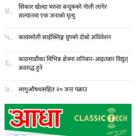
भरुवा बन्दुकको गोली लागेर
सिकार खेल्दा
४.
सल्यानमा एक जनाको मृत्यु
५.
ग्रुपकाे दाेश्राे अधिवेशन
कावासाेती साईक्लिङ्ग
क्षेत्रमा शनिबार–आइतबार विद्युत्
काठमाडौंका विभिन्न
६.
अवरुद्ध हुने
७.
जना पक्राउ
लागुऔषधसहित २०