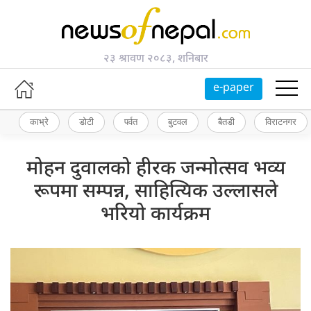
२३ श्रावण २०८३, शनिबार
e-paper
काभ्रे
डोटी
पर्वत
बुटवल
बैतडी
विराटनगर
मोहन दुवालको हीरक जन्मोत्सव भव्य
रूपमा सम्पन्न, साहित्यिक उल्लासले
भरियो कार्यक्रम