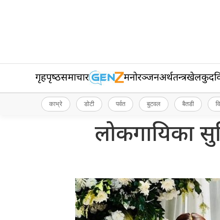
गृहपृष्‍ठ
समाचार
मनोरञ्जन
अर्थतन्त्र
खेलकुद
व
काभ्रे
डोटी
पर्वत
बुटवल
बैतडी
व
लोकगायिका सुन