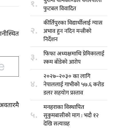
कोरियाली
पुरानो यौनकाण्डले
१.
फुटबल विवादित
ग्यास
कीर्तिपुरका विद्यार्थीलाई
२.
अभाव हुन नदिन मन्त्रीको
ानीस्थित
निर्देशन
प्रेमिकालाई
फिफा अध्यक्षमाथि
३.
रकम बाँडेको आरोप
लागि
२०२७–२०३० का
४.
नेपाललाई गाभीको ५७.६ करोड
डलर सहयोग प्रस्ताव
 अवतारमै
मनहराका विस्थापित
५.
सुकुमबासीको माग : भदौ १२
देखि सत्याग्रह