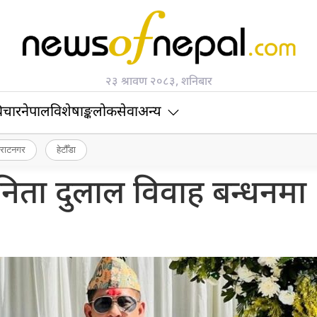
२३ श्रावण २०८३, शनिबार
िचार
नेपाल
विशेषाङ्क
लोकसेवा
अन्य
िराटनगर
हेटौँडा
िता दुलाल विवाह बन्धनमा