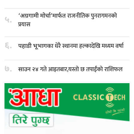
राजनीतिक पुनरागमनको
‘अग्रगामी मोर्चा’मार्फत
५.
प्रयास
६.
धेरै स्थानमा हल्कादेखि मध्यम वर्षा
पहाडी भूभागका
७.
गते आइतबार,यस्तो छ तपाईंको राशिफल
साउन २४