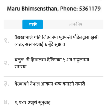
लोकप्रिय
भर्खरै
लिएकोमा पूर्वमन्त्री पौडेलद्वारा खुसी
वैद्यखानाले गति
१.
व्यक्त, सरकारलाई ६ बुँदे सुझाव
देखिएका ५ शव सङ्कलनमा
यलुङ–री हिमालमा
२.
समस्या
३.
आगमन भव्य बनाउने तयारी
देउवाको नेपाल
४.
सुनुवाइ
१,१४१ उजुरी