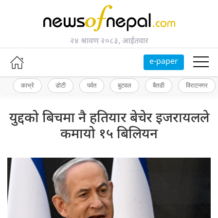
२४ श्रावण २०८३, आईतवार
e-paper
काभ्रे
डोटी
पर्वत
बुटवल
बैतडी
विराटनगर
युद्दको बिचमा नै हतियार बेचेर इजरायलले
कमायो १५ बिलियन