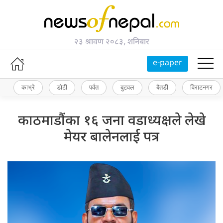
२३ श्रावण २०८३, शनिबार
e-paper
काभ्रे
डोटी
पर्वत
बुटवल
बैतडी
विराटनगर
काठमाडौंका १६ जना वडाध्यक्षले लेखे
मेयर बालेनलाई पत्र