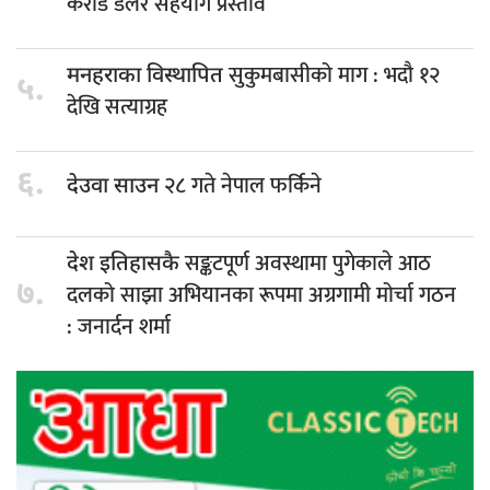
करोड डलर सहयोग प्रस्ताव
सुकुमबासीको माग : भदौ १२
मनहराका विस्थापित
५.
देखि सत्याग्रह
६.
२८ गते नेपाल फर्किने
देउवा साउन
सङ्कटपूर्ण अवस्थामा पुगेकाले आठ
देश इतिहासकै
७.
दलको साझा अभियानका रूपमा अग्रगामी मोर्चा गठन
: जनार्दन शर्मा