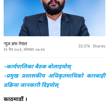
न्युज अफ नेपाल
33.37k
Shares
११ चैत्र २०८१, सोमबार ०७:१४
–कार्यपालिका बैठक बोलाइयोस्
–प्रमुख प्रशासकीय अधिकृतमाथिको कारबाही
प्रक्रिया जानकारी दिइयोस्
काठमाडौं ।