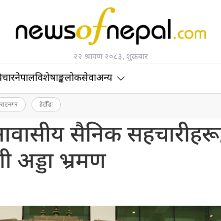
२२ श्रावण २०८३, शुक्रबार
िचार
नेपाल
विशेषाङ्क
लोकसेवा
अन्य
िराटनगर
हेटौँडा
वासीय सैनिक सहचारीहरूद्
गी अड्डा भ्रमण