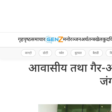
गृहपृष्‍ठ
समाचार
मनोरञ्जन
अर्थतन्त्र
खेलकुद
व
काभ्रे
डोटी
पर्वत
बुटवल
बैतडी
व
आवासीय तथा गैर-आ
जं