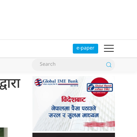
e-paper
वारा