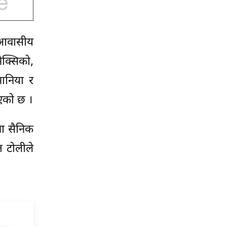
 आवासीय
ेक्सिको,
मानिया र
एको छ ।
मा सैनिक
 टोलीले