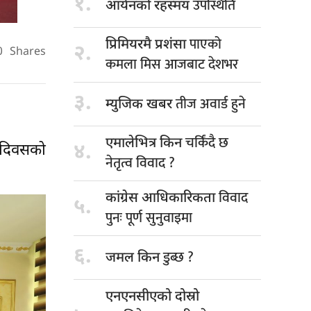
१.
उपस्थिति
आर्यनको रहस्मय
पाएको
प्रिमियरमै प्रशंसा
२.
0
Shares
कमला मिस आजबाट देशभर
३.
तीज अवार्ड हुने
म्युजिक खबर
चर्किंदै छ
एमालेभित्र किन
४.
 दिवसको
नेतृत्व विवाद ?
विवाद
कांग्रेस आधिकारिकता
५.
पुनः पूर्ण सुनुवाइमा
६.
डुब्छ ?
जमल किन
एनएनसीएको दोस्रो