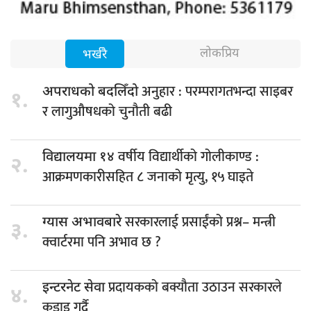
लोकप्रिय
भर्खरै
अनुहार : परम्परागतभन्दा साइबर
अपराधको बदलिँदो
१.
र लागुऔषधको चुनौती बढी
वर्षीय विद्यार्थीको गोलीकाण्ड :
विद्यालयमा १४
२.
आक्रमणकारीसहित ८ जनाको मृत्यु, १५ घाइते
सरकारलाई प्रसाईंको प्रश्न– मन्त्री
ग्यास अभावबारे
३.
क्वार्टरमा पनि अभाव छ ?
प्रदायकको बक्यौता उठाउन सरकारले
इन्टरनेट सेवा
४.
कडाइ गर्दै