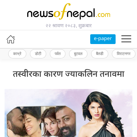
२२ श्रावण २०८३, शुक्रबार
e-paper
काभ्रे
डोटी
पर्वत
बुटवल
बैतडी
विराटनगर
तस्वीरका कारण ज्याकलिन तनावमा