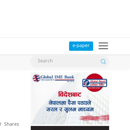
e-paper
0
Shares