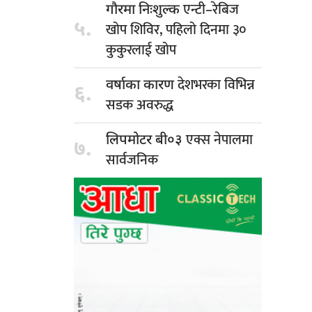
एन्टी–रेबिज
गौरमा निःशुल्क
५.
खोप शिविर, पहिलो दिनमा ३०
कुकुरलाई खोप
देशभरका विभिन्न
वर्षाका कारण
६.
सडक अवरुद्ध
एक्स नेपालमा
लिपमोटर बी०३
७.
सार्वजनिक