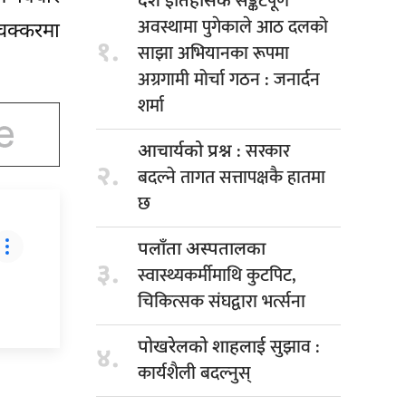
सङ्कटपूर्ण
देश इतिहासकै
अवस्थामा पुगेकाले आठ दलको
चक्करमा
१.
साझा अभियानका रूपमा
अग्रगामी मोर्चा गठन : जनार्दन
शर्मा
: सरकार
आचार्यको प्रश्न
२.
बदल्ने तागत सत्तापक्षकै हातमा
छ
पलाँता अस्पतालका
३.
स्वास्थ्यकर्मीमाथि कुटपिट,
चिकित्सक संघद्वारा भर्त्सना
सुझाव :
पोखरेलको शाहलाई
४.
कार्यशैली बदल्नुस्