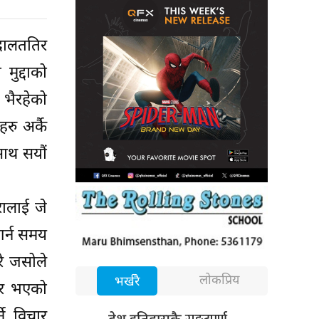
अदालततिर
मुद्दाको
 भैरहेको
रु अर्कै
साथ सयौं
रालाई जे
गर्न समय
ै जसोले
लोकप्रिय
भर्खरै
ितर भएको
ने विचार