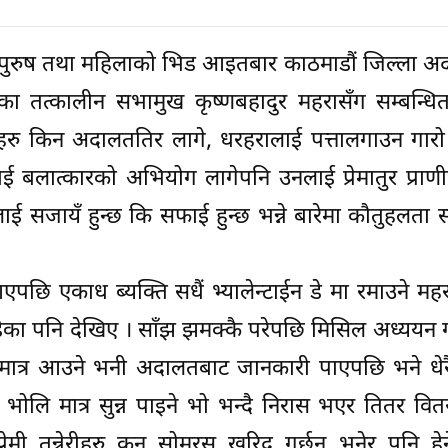
ातुर पुरुष तथा महिलाको भिड आइतबार काठमाडौं जिल्ला 
का तत्कालीन सभामुख कृष्णबहादुर महरासँग सम्बन्धित 
्रेमीहरु किन अदालततिर लागे, धरहरालाई पत्तालगाउन गारो
 बलात्कारको अभियोग लागेपनि उनलाई प्रेमातुर प्राणीह
ेडलाई सजायँ हुन्छ कि सफाई हुन्छ भन्ने बारेमा कौतुहलता 
ि एकाध ब्यक्ति सधैं भ्यालेन्टाईन डे मा रमाउने मह
डेका पनि देखिए । साँझ झमक्कै परेपछि मिसिल अध्ययन 
मात्र आउने भनी अदालतबाट जानकारी पाएपछि भने धेर
सला भोलि मात्र सुन्न पाइने भो भन्दै निरास भएर तितर व
्रेमी तन्नेरीहरु कुन सोमरस खरिद गर्छन् भनेर पनि हेर्