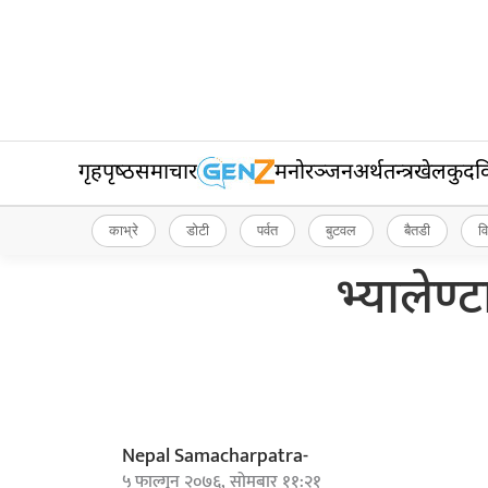
गृहपृष्‍ठ
समाचार
मनोरञ्जन
अर्थतन्त्र
खेलकुद
व
काभ्रे
डोटी
पर्वत
बुटवल
बैतडी
व
भ्यालेण
Nepal Samacharpatra-
५ फाल्गुन २०७६, सोमबार ११:२१