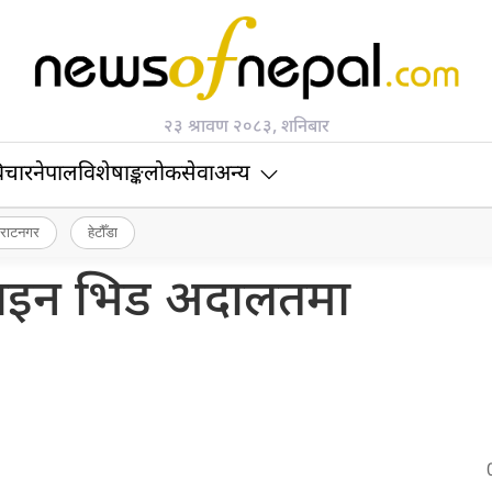
२३ श्रावण २०८३, शनिबार
िचार
नेपाल
विशेषाङ्क
लोकसेवा
अन्य
िराटनगर
हेटौँडा
्टाइन भिड अदालतमा