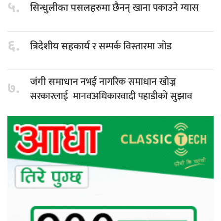
५.
छैनन् खाना पकाउने ग्यास
सिन्धुलीका पसलहरुमा
६.
र सम्पर्क विस्तारमा जोड
त्रिदेशीय सहकार्य
नभई नागरिक समाधान खोज्न
जंगी समाधान
७.
सरकारलाई मानवअधिकारवादी पहाडीको सुझाव