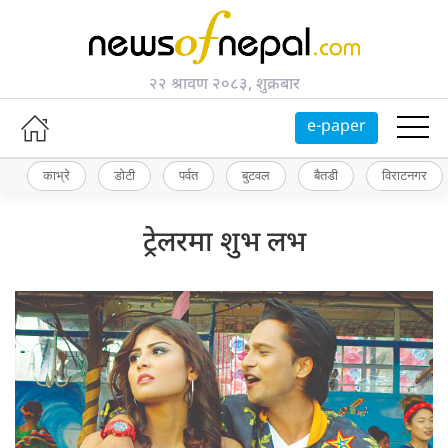
२२ श्रावण २०८३, शुक्रबार
e-paper
काभ्रे
डोटी
पर्वत
बुटवल
बैतडी
विराटनगर
ट्रेलरमा शुभ लभ