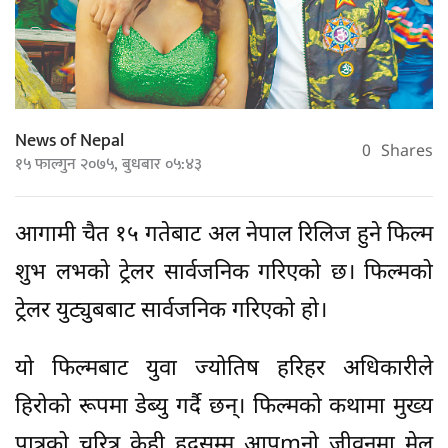
News of Nepal
0
Shares
१५ फाल्गुन २०७५, बुधबार ०५:४३
आगामी चैत १५ गतेबाट अल नेपाल रिलिज हुने फिल्म
शुभ लभको ट्रेलर सार्वजनिक गरिएको छ। फिल्मको
ट्रेलर युट्युबबाट सार्वजनिक गरिएको हो।
यो फिल्मबाट युवा ज्योतिष हरिहर अधिकारीले
हिरोको रूपमा डेब्यु गर्दै छन्। फिल्मको कथामा मुख्य
पात्रको चरित्र केही हदसम्म आप्mनो जीवनमा मेल