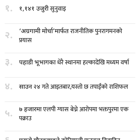
१.
सुनुवाइ
१,१४१ उजुरी
राजनीतिक पुनरागमनको
‘अग्रगामी मोर्चा’मार्फत
२.
प्रयास
३.
धेरै स्थानमा हल्कादेखि मध्यम वर्षा
पहाडी भूभागका
४.
गते आइतबार,यस्तो छ तपाईंको राशिफल
साउन २४
एलपी ग्यास बेच्ने आरोपमा भक्तपुरमा एक
७ हजारमा
५.
पक्राउ