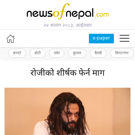
२४ श्रावण २०८३, आईतवार
e-paper
काभ्रे
डोटी
पर्वत
बुटवल
बैतडी
विराटनगर
रोजीको शीर्षक फेर्न माग