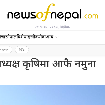
२१ श्रावण २०८३, बिहीबार
िचार
नेपाल
विशेषाङ्क
लोकसेवा
अन्य
िराटनगर
हेटौँडा
ध्यक्ष कृषिमा आफै नमुना