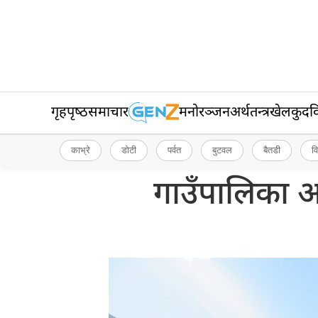
गृहपृष्‍ठ
समाचार
मनोरञ्जन
अर्थतन्त्र
खेलकुद
व
काभ्रे
डोटी
पर्वत
बुटवल
बैतडी
व
गाउँपालिका अ