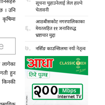
ानिसहरु
सूचना चुहाउनेलाई जेल हाल्ने
चेतावनी
 छ । उनि
 कृषिमा
आठबीसकोट नगरपालिकाका
६.
मेयरसहित ११ जनाविरुद्ध
भ्रष्टाचार मुद्दा
७.
नयाँ नेतृत्व
नर्सिङ काउन्सिलमा
ा लागेका
रगती हुन
 । किनकी
्यवसायिक