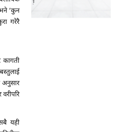
भने ‘कुन
रा गरेरै
ट कागती
स्तुलाई
म अनुसार
 वरीपरि
सबै यही