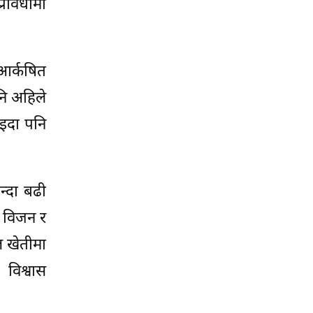
्रविधीमा
आर्कषित
नि अहिले
ाइदा पनि
न्दा बढी
उ विजन र
ल खेतीमा
विश्वास