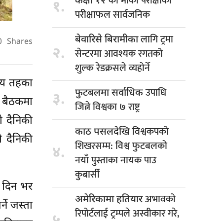
को मौका परीक्षाको
कक्षा १२
१.
परीक्षाफल सार्वजनिक
लागि ट्रमा
बेवारिसे बिरामीका
0
Shares
२.
सेन्टरमा आवश्यक रगतको
शुल्क रेडक्रसले व्यहोर्ने
िय तहका
उपाधि
फुटबलमा सर्वाधिक
३.
ी बैठकमा
जित्ने विश्वका ७ राष्ट्र
ो दैनिकी
विश्वकपको
काठ पसलदेखि
ो दैनिकी
शिखरसम्म: विश्व फुटबलको
४.
नयाँ पुस्ताका नायक पाउ
कुबार्सी
र दिन भर
अभावको
अमेरिकामा हतियार
ने जस्ता
रिपोर्टलाई ट्रम्पले अस्वीकार गरे,
५.