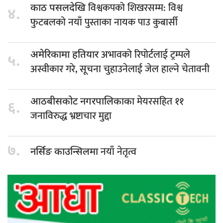
विश्वकपको शिखरसम्म: विश्व
काठ पसलदेखि
४.
फुटबलको नयाँ पुस्ताका नायक पाउ कुबार्सी
अभावको रिपोर्टलाई ट्रम्पले
अमेरिकामा हतियार
५.
अस्वीकार गरे, सूचना चुहाउनेलाई जेल हाल्ने चेतावनी
मेयरसहित ११
आठबीसकोट नगरपालिकाका
६.
जनाविरुद्ध भ्रष्टाचार मुद्दा
७.
नयाँ नेतृत्व
नर्सिङ काउन्सिलमा