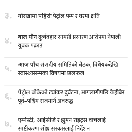
३.
पेट्रोल पम्प र घरमा क्षति
गोरखामा पहिरोः
दुर्व्यवहार सामग्री प्रसारण आरोपमा नेपाली
बाल यौन
४.
युवक पक्राउ
संसदीय समितिको बैठक, विधेयकदेखि
आज पाँच
५.
स्वास्थ्यसम्मका विषयमा छलफल
ट्यांकर दुर्घटना, आगलागीपछि केहीबेर
पेट्रोल बोकेको
६.
पूर्व–पश्चिम राजमार्ग अवरुद्ध
र ह्युमन राइट्स वाचलाई
एम्नेस्टी, आईसीजे
७.
स्पष्टीकरण सोध्न सरकारलाई निर्देशन