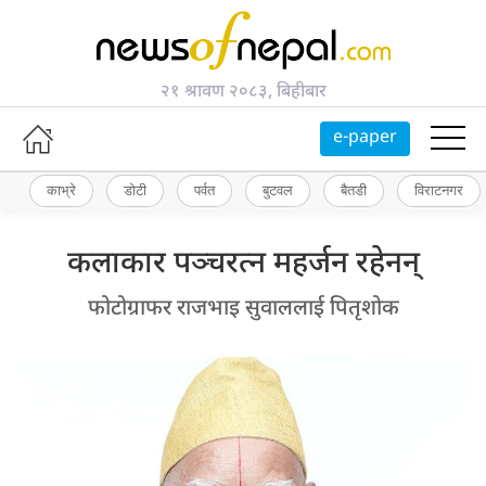
२१ श्रावण २०८३, बिहीबार
e-paper
काभ्रे
डोटी
पर्वत
बुटवल
बैतडी
विराटनगर
कलाकार पञ्चरत्न महर्जन रहेनन्
फोटोग्राफर राजभाइ सुवाललाई पितृशोक