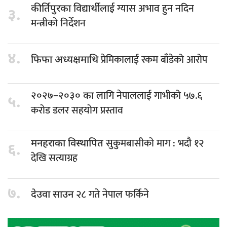
ग्यास अभाव हुन नदिन
कीर्तिपुरका विद्यार्थीलाई
३.
मन्त्रीको निर्देशन
४.
प्रेमिकालाई रकम बाँडेको आरोप
फिफा अध्यक्षमाथि
लागि नेपाललाई गाभीको ५७.६
२०२७–२०३० का
५.
करोड डलर सहयोग प्रस्ताव
सुकुमबासीको माग : भदौ १२
मनहराका विस्थापित
६.
देखि सत्याग्रह
७.
२८ गते नेपाल फर्किने
देउवा साउन