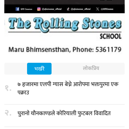
लोकप्रिय
भर्खरै
एलपी ग्यास बेच्ने आरोपमा भक्तपुरमा एक
७ हजारमा
१.
पक्राउ
२.
कोरियाली फुटबल विवादित
पुरानो यौनकाण्डले