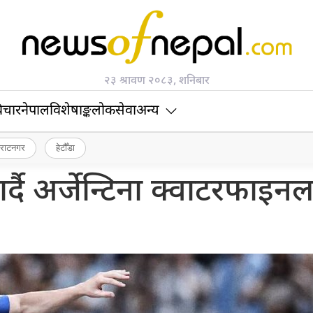
२३ श्रावण २०८३, शनिबार
िचार
नेपाल
विशेषाङ्क
लोकसेवा
अन्य
िराटनगर
हेटौँडा
र्दै अर्जेन्टिना क्वाटरफाइन