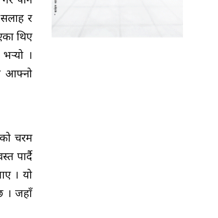
 गरे पनि
ा सलाह र
ाएका थिए
भर्‍यो ।
ले आफ्नो
कको चरम
्त पार्दै
गाए । यो
छ । जहाँ