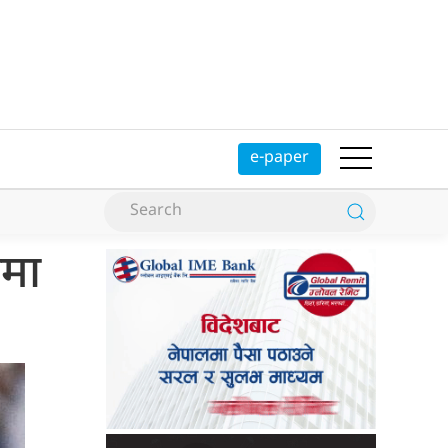
e-paper
लमा