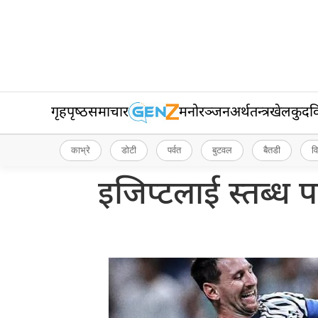
गृहपृष्‍ठ
समाचार
मनोरञ्जन
अर्थतन्त्र
खेलकुद
व
काभ्रे
डोटी
पर्वत
बुटवल
बैतडी
व
इजिप्टलाई स्तब्ध पा