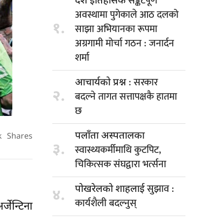
सङ्कटपूर्ण
देश इतिहासकै
अवस्थामा पुगेकाले आठ दलको
१.
साझा अभियानका रूपमा
अग्रगामी मोर्चा गठन : जनार्दन
शर्मा
: सरकार
आचार्यको प्रश्न
२.
बदल्ने तागत सत्तापक्षकै हातमा
छ
पलाँता अस्पतालका
k
Shares
३.
स्वास्थ्यकर्मीमाथि कुटपिट,
चिकित्सक संघद्वारा भर्त्सना
सुझाव :
पोखरेलको शाहलाई
४.
कार्यशैली बदल्नुस्
जेन्टिना