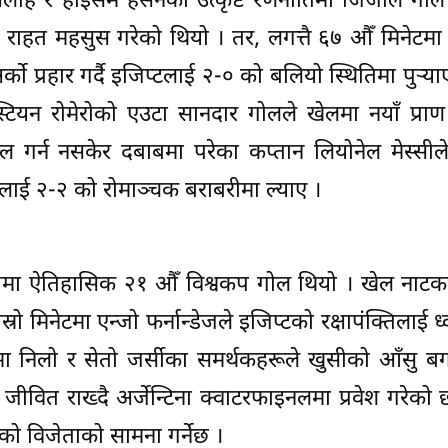
 सलाह र हाइसेम हसनको उत्कृष्ट रणनीतिमा जिजोले गोल
ेही राहत महसुस गरेको थियो । तर, लगत्तै ६७ औँ मिनेटम
 प्रहार गर्दै इजिप्टलाई २-० को बलियो स्थितिमा पुर्‍य
स्टियन रोमेरोको एउटा सानदार गोलले खेलमा नयाँ प्राण 
ोल गर्न नसकेर दबाबमा परेका कप्तान लियोनेल मेस्सी
लाई २-२ को रोमाञ्चक बराबरीमा ल्याए ।
्रमा ऐतिहासिक २१ औँ विश्वकप गोल थियो । खेल नाट
ो मिनेटमा एन्जो फर्नान्डेजले इजिप्टको रक्षापंक्तिलाई ध्वस
ममा निलो र सेतो जर्सीका समर्थकहरूले खुसीको आँसु ब
 जीवित राख्दै अर्जेन्टिना क्वाटरफाइनलमा प्रवेश गरेको 
को विजेताको सामना गर्नेछ ।