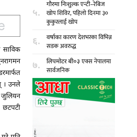
एन्टी–रेबिज
गौरमा निःशुल्क
५.
खोप शिविर, पहिलो दिनमा ३०
कुकुरलाई खोप
देशभरका विभिन्न
वर्षाका कारण
६.
सडक अवरुद्ध
को साविक
एक्स नेपालमा
पुनरागमन
लिपमोटर बी०३
७.
सार्वजनिक
डरमार्फत
् । उनले
र जुलियन
मा छटपटी