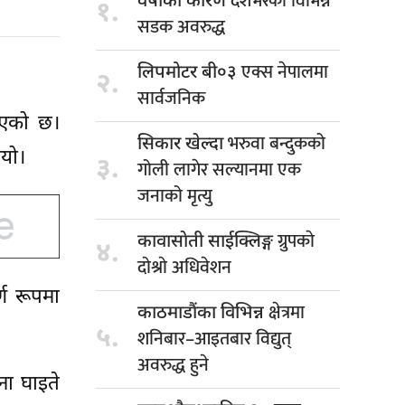
देशभरका विभिन्न
वर्षाका कारण
१.
सडक अवरुद्ध
एक्स नेपालमा
लिपमोटर बी०३
२.
सार्वजनिक
 भएको छ।
भरुवा बन्दुकको
सिकार खेल्दा
ियो।
३.
गोली लागेर सल्यानमा एक
जनाको मृत्यु
ग्रुपकाे
कावासाेती साईक्लिङ्ग
४.
दाेश्राे अधिवेशन
र्ण रूपमा
क्षेत्रमा
काठमाडौंका विभिन्न
५.
शनिबार–आइतबार विद्युत्
अवरुद्ध हुने
ना घाइते