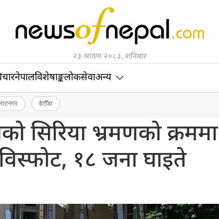
२३ श्रावण २०८३, शनिबार
िचार
नेपाल
विशेषाङ्क
लोकसेवा
अन्य
िराटनगर
हेटौँडा
्रपतिको सिरिया भ्रमणको क्रममा
विस्फोट, १८ जना घाइते