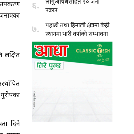
जना
लागुऔषधसहित २०
टक उपकरण
६.
पक्राउ
े जनाएका
हिमाली क्षेत्रमा केही
पहाडी तथा
७.
स्थानमा भारी वर्षाको सम्भावना
ि लक्षित
र्स्थापित
 युरोपका
्रता दिने