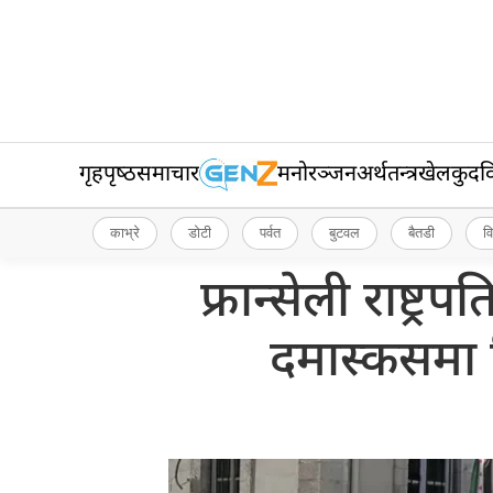
गृहपृष्‍ठ
समाचार
मनोरञ्जन
अर्थतन्त्र
खेलकुद
व
काभ्रे
डोटी
पर्वत
बुटवल
बैतडी
व
फ्रान्सेली राष्ट
दमास्कसमा 