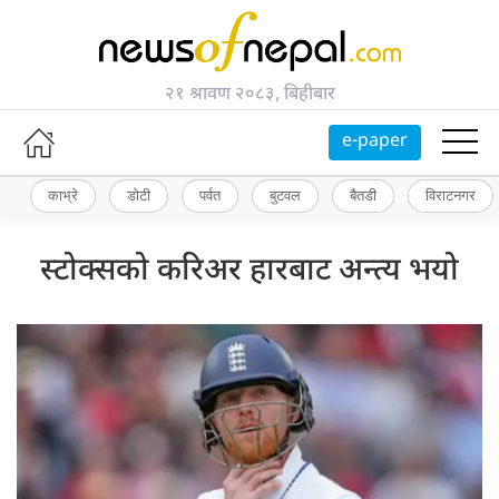
२१ श्रावण २०८३, बिहीबार
e-paper
काभ्रे
डोटी
पर्वत
बुटवल
बैतडी
विराटनगर
स्टोक्सको करिअर हारबाट अन्त्य भयो