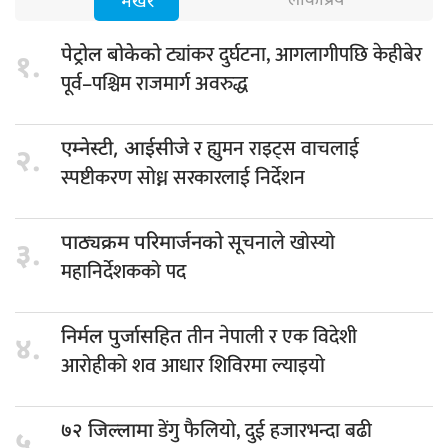
लोकप्रिय
भर्खरै
ट्यांकर दुर्घटना, आगलागीपछि केहीबेर
पेट्रोल बोकेको
१.
पूर्व–पश्चिम राजमार्ग अवरुद्ध
र ह्युमन राइट्स वाचलाई
एम्नेस्टी, आईसीजे
२.
स्पष्टीकरण सोध्न सरकारलाई निर्देशन
सूचनाले खोस्यो
पाठ्यक्रम परिमार्जनको
३.
महानिर्देशकको पद
तीन नेपाली र एक विदेशी
निर्मल पुर्जासहित
४.
आरोहीको शव आधार शिविरमा ल्याइयो
डेंगु फैलियो, दुई हजारभन्दा बढी
७२ जिल्लामा
५.