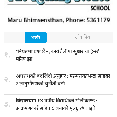
लोकप्रिय
भर्खरै
छैन, कार्यशैलीमा सुधार चाहिन्छ’:
‘नियतमा प्रश्न
१.
मनिष झा
अनुहार : परम्परागतभन्दा साइबर
अपराधको बदलिँदो
२.
र लागुऔषधको चुनौती बढी
वर्षीय विद्यार्थीको गोलीकाण्ड :
विद्यालयमा १४
३.
आक्रमणकारीसहित ८ जनाको मृत्यु, १५ घाइते