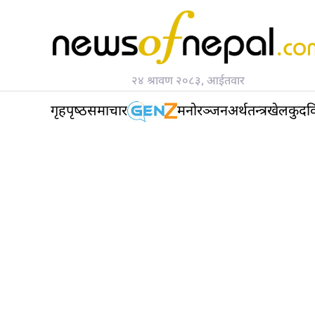
२४ श्रावण २०८३, आईतवार
गृहपृष्‍ठ
समाचार
मनोरञ्जन
अर्थतन्त्र
खेलकुद
व