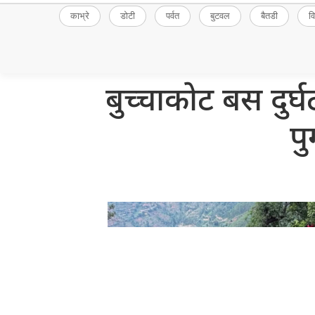
काभ्रे
डोटी
पर्वत
बुटवल
बैतडी
व
बुच्चाकोट बस दुर
पु