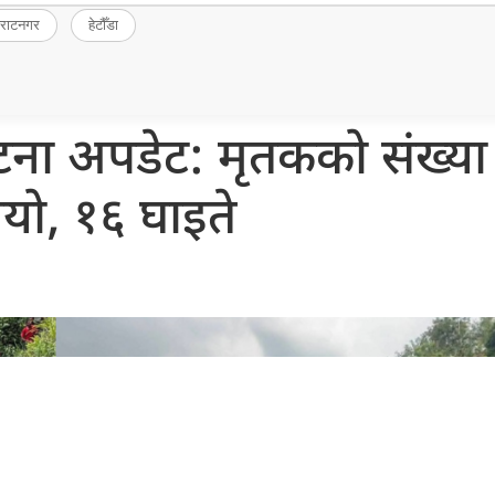
िराटनगर
हेटौँडा
्घटना अपडेट: मृतकको संख्या
ग्यो, १६ घाइते