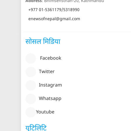
Address
: Bhimsensthan-20, Kathmandu
+977 01-5361179/5318990
enewsofnepal@gmail.com
सोसल मिडिया
Facebook
Twitter
Instagram
Whatsapp
Youtube
युटिलिटि