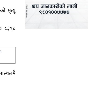
ो मृत्यु
३ ख ८३९८
ास्थलमै