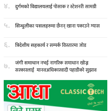
४.
पोसाक र स्टेशनरी सामग्री
दुर्गमको विद्यालयलाई
५.
छैनन् खाना पकाउने ग्यास
सिन्धुलीका पसलहरुमा
६.
र सम्पर्क विस्तारमा जोड
त्रिदेशीय सहकार्य
नभई नागरिक समाधान खोज्न
जंगी समाधान
७.
सरकारलाई मानवअधिकारवादी पहाडीको सुझाव