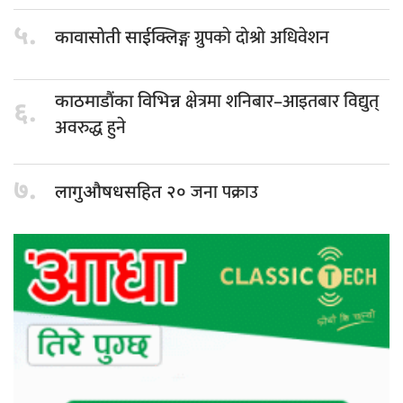
५.
ग्रुपकाे दाेश्राे अधिवेशन
कावासाेती साईक्लिङ्ग
क्षेत्रमा शनिबार–आइतबार विद्युत्
काठमाडौंका विभिन्न
६.
अवरुद्ध हुने
७.
जना पक्राउ
लागुऔषधसहित २०