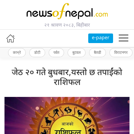
२१ श्रावण २०८३, बिहीबार
e-paper
काभ्रे
डोटी
पर्वत
बुटवल
बैतडी
विराटनगर
जेठ २० गते बुधबार,यस्तो छ तपाईंको
राशिफल