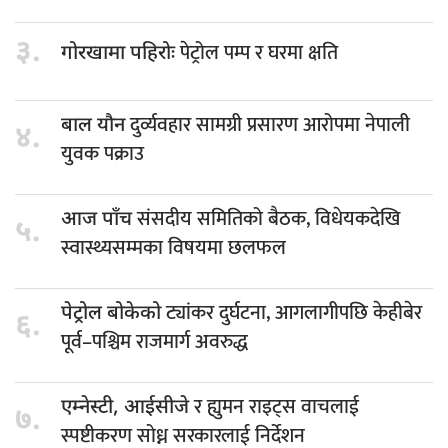
३.
पेट्रोल पम्प र घरमा क्षति
गोरखामा पहिरोः
दुर्व्यवहार सामग्री प्रसारण आरोपमा नेपाली
बाल यौन
४.
युवक पक्राउ
संसदीय समितिको बैठक, विधेयकदेखि
आज पाँच
५.
स्वास्थ्यसम्मका विषयमा छलफल
ट्यांकर दुर्घटना, आगलागीपछि केहीबेर
पेट्रोल बोकेको
६.
पूर्व–पश्चिम राजमार्ग अवरुद्ध
र ह्युमन राइट्स वाचलाई
एम्नेस्टी, आईसीजे
७.
स्पष्टीकरण सोध्न सरकारलाई निर्देशन